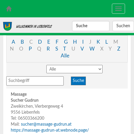
Toggle
navigati
SUCHBEGRIFF
WILLKOMMEN IN LIEBENFELS
A
B
C
D
E
F
G
H
I
J
K
L
M
N
O
P
Q
R
S
T
U
V
W
X
Y
Z
Alle
Massage
Sucher Gudrun
Zweikirchen, Vierbergeweg 4
9556 Liebenfels
Tel: 06503366200
Mail:
sucher@massage-gudrun.at
https://massage-gudrun-at.webnode.page/