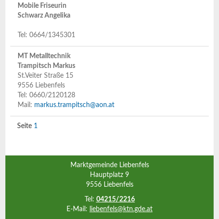
Mobile Friseurin
Schwarz Angelika
Tel: 0664/1345301
MT Metalltechnik
Trampitsch Markus
St.Veiter Straße 15
9556 Liebenfels
Tel: 0660/2120128
Mail:
markus.trampitsch@aon.at
1
Marktgemeinde Liebenfels
Hauptplatz 9
9556 Liebenfels
Tel:
04215/2216
E-Mail:
liebenfels@ktn.gde.at