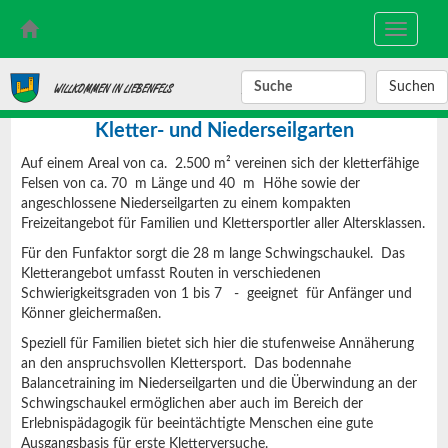
Toggle
navigati
SUCHBEGRIFF
WILLKOMMEN IN LIEBENFELS
Kletter- und Niederseilgarten
Auf einem Areal von ca. 2.500 m² vereinen sich der kletterfähige
Felsen von ca. 70 m Länge und 40 m Höhe sowie der
angeschlossene Niederseilgarten zu einem kompakten
Freizeitangebot für Familien und Klettersportler aller Altersklassen.
Für den Funfaktor sorgt die 28 m lange Schwingschaukel. Das
Kletterangebot umfasst Routen in verschiedenen
Schwierigkeitsgraden von 1 bis 7 - geeignet für Anfänger und
Könner gleichermaßen.
Speziell für Familien bietet sich hier die stufenweise Annäherung
an den anspruchsvollen Klettersport. Das bodennahe
Balancetraining im Niederseilgarten und die Überwindung an der
Schwingschaukel ermöglichen aber auch im Bereich der
Erlebnispädagogik für beeintächtigte Menschen eine gute
Ausgangsbasis für erste Kletterversuche.