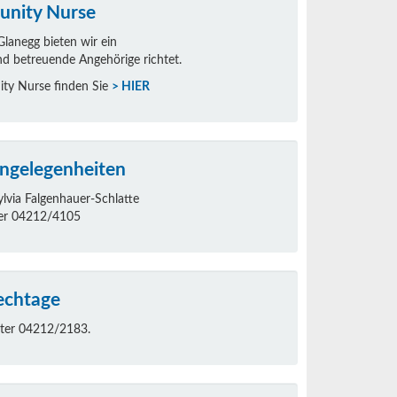
nity Nurse
anegg bieten wir ein
nd betreuende Angehörige richtet.
ty Nurse finden Sie
> HIER
angelegenheiten
lvia Falgenhauer-Schlatte
r 04212/4105
echtage
unter 04212/2183.