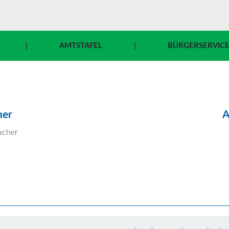
|
AMTSTAFEL
|
BÜRGERSERVIC
ner
A
acher