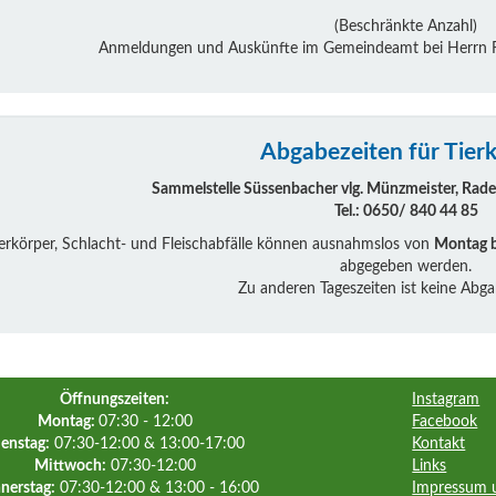
(Beschränkte Anzahl)
Anmeldungen und Auskünfte im Gemeindeamt bei Herrn Ra
Abgabezeiten für Tier
Sammelstelle Süssenbacher vlg. Münzmeister, Radel
Tel.: 0650/ 840 44 85
erkörper, Schlacht- und Fleischabfälle können ausnahmslos von
Montag b
abgegeben werden.
Zu anderen Tageszeiten ist keine Abg
Öffnungszeiten:
Instagram
Montag:
07:30 - 12:00
Facebook
enstag:
07:30-12:00 & 13:00-17:00
Kontakt
Mittwoch:
07:30-12:00
Links
nerstag:
07:30-12:00 & 13:00 - 16:00
Impressum 