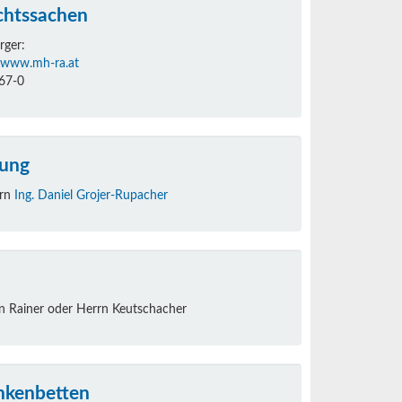
chtssachen
rger:
www.mh-ra.at
67-0
tung
rrn
Ing. Daniel Grojer-Rupacher
 Rainer oder Herrn Keutschacher
ankenbetten