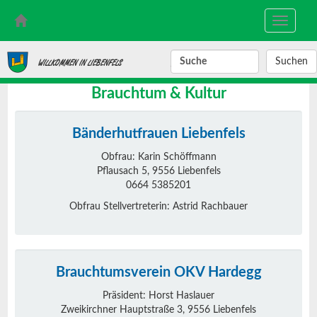
Toggle
navigati
SUCHBEGRIFF
WILLKOMMEN IN LIEBENFELS
Brauchtum & Kultur
Bänderhutfrauen Liebenfels
Obfrau: Karin Schöffmann
Pflausach 5, 9556 Liebenfels
0664 5385201
Obfrau Stellvertreterin: Astrid Rachbauer
Brauchtumsverein OKV Hardegg
Präsident: Horst Haslauer
Zweikirchner Hauptstraße 3, 9556 Liebenfels