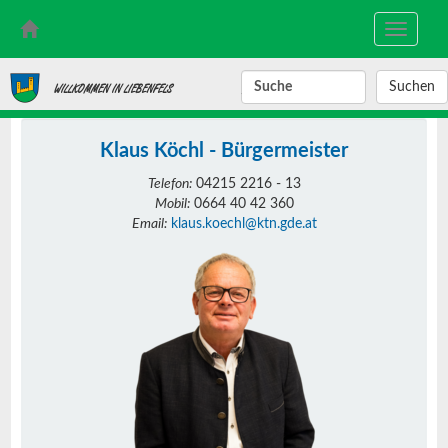
Toggle
navigati
SUCHBEGRIFF
WILLKOMMEN IN LIEBENFELS
Klaus Köchl - Bürgermeister
Telefon:
04215 2216 - 13
Mobil:
0664 40 42 360
Email:
klaus.koechl@ktn.gde.at