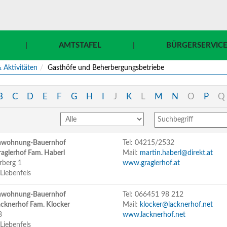
|
AMTSTAFEL
|
BÜRGERSERVIC
 Aktivitäten
Gasthöfe und Beherbergungsbetriebe
B
C
D
E
F
G
H
I
J
K
L
M
N
O
P
Q
enwohnung-Bauernhof
Tel: 04215/2532
Graglerhof Fam. Haberl
Mail:
martin.haberl@direkt.at
rberg 1
www.graglerhof.at
Liebenfels
enwohnung-Bauernhof
Tel: 066451 98 212
Lacknerhof Fam. Klocker
Mail:
klocker@lacknerhof.net
3
www.lacknerhof.net
Liebenfels