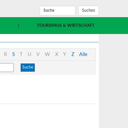
SUCHBEGRIFF
E
|
TOURISMUS & WIRTSCHAFT
R
S
T
U
V
W
X
Y
Z
Alle