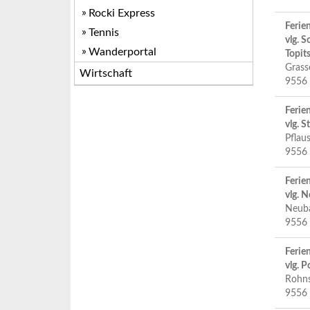
Rocki Express
Feri
Tennis
vlg. S
Wanderportal
Topit
Grass
Wirtschaft
9556 
Feri
vlg. S
Pflau
9556 
Feri
vlg. 
Neub
9556 
Ferie
vlg. P
Rohns
9556 