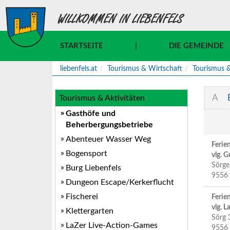
WILLKOMMEN IN LIEBENFELS
STARTSEITE
|
DIE GEMEINDE
liebenfels.at
Tourismus & Wirtschaft
Tourismus &
A
Tourismus & Aktivitäten
Gasthöfe und
Beherbergungsbetriebe
Abenteuer Wasser Weg
Feri
Bogensport
vlg. 
Sörge
Burg Liebenfels
9556 
Dungeon Escape/Kerkerflucht
Fischerei
Feri
vlg. 
Klettergarten
Sörg 
LaZer Live-Action-Games
9556 