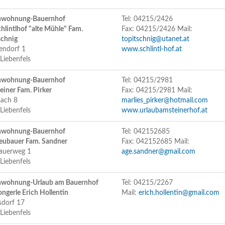
enwohnung-Bauernhof
Tel: 04215/2426
chlintlhof "alte Mühle" Fam.
Fax: 04215/2426 Mail:
schnig
topitschnig@utanet.at
endorf 1
www.schlintl-hof.at
Liebenfels
enwohnung-Bauernhof
Tel: 04215/2981
teiner Fam. Pirker
Fax: 04215/2981 Mail:
sach 8
marlies_pirker@hotmail.com
Liebenfels
www.urlaubamsteinerhof.at
enwohnung-Bauernhof
Tel: 042152685
Neubauer Fam. Sandner
Fax: 042152685 Mail:
auerweg 1
age.sandner@gmail.com
Liebenfels
nwohnung-Urlaub am Bauernhof
Tel: 04215/2267
ongerle Erich Hollentin
Mail:
erich.hollentin@gmail.com
dorf 17
Liebenfels