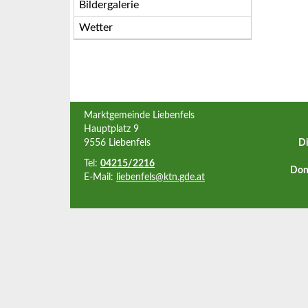
Bildergalerie
Wetter
Marktgemeinde Liebenfels
Hauptplatz 9
9556 Liebenfels
Di
Tel:
04215/2216
Don
E-Mail:
liebenfels@ktn.gde.at