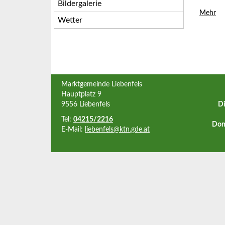
Bildergalerie
Mehr
Wetter
Marktgemeinde Liebenfels
Hauptplatz 9
9556 Liebenfels
Di
Tel:
04215/2216
Don
E-Mail:
liebenfels@ktn.gde.at